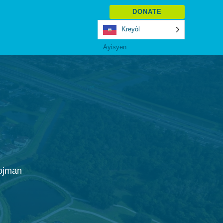
DONATE
Kreyòl
Ayisyen
lojman