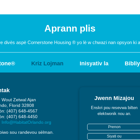
Aprann plis
re divès aspè Cornerstone Housing
®
yo
lè w chwazi nan opsyon ki 
tone®
Kriz Lojman
Inisyativ la
Bibli
ntak
Jwenn Mizajou
 Wout Zetwal Ajan
ndo, Florid 32808
Enskri pou resevwa bilten
fòn: (407) 648-4567
elektwonik nou an.
fòn: (407) 648-4450
:
Info@HabitatOrlando.org
biwo sou randevou sèlman.