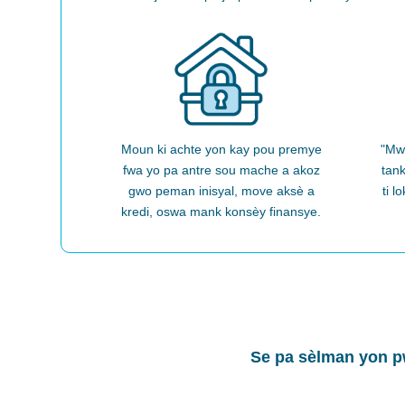
Moun ki achte yon kay pou premye
"Mw
fwa yo pa antre
sou mache a
akoz
tank
gwo peman inisyal, move aksè a
ti l
kredi, oswa mank konsèy finansye.
Se pa sèlman yon pw