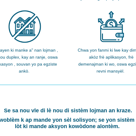
ayen ki manke a" nan lojman
,
Chwa yon fanmi ki lwe kay
di
ou duplex, kay an ranje, oswa
akòz
frè aplikasyon, frè
okasyon
,
souvan yo pa egziste
demenajman ki wo, oswa egzi
ankò.
revni mansyèl.
Se sa nou vle di lè nou di sistèm lojman an kraze.
oblèm k ap mande yon sèl solisyon; se yon sistèm 
lòt ki mande aksyon kowòdone alontèm.