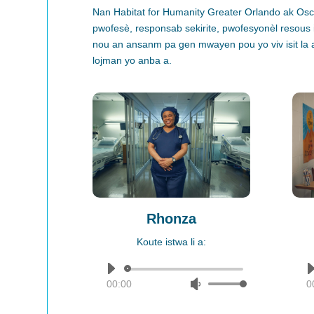
Nan Habitat for Humanity Greater Orlando ak Osce
pwofesè, responsab sekirite, pwofesyonèl resous 
nou an ansanm pa gen mwayen pou yo viv
isit la
lojman yo anba a.
Rhonza
Koute istwa li a:
Audio
0
00:00
Use
Player
Up/Down