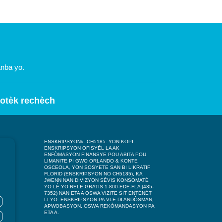
anba yo.
yotèk rechèch
ENSKRIPSYON#: CH5185. YON KOPI
ENSKRIPSYON OFISYÈL LA AK
ENFÒMASYON FINANSYE POU ABITA POU
LIMANITE PI GWO ORLANDO & KONTE
OSCEOLA, YON SOSYETE SAN BI LIKRATIF
FLORID (ENSKRIPSYON NO CH5185), KA
JWENN NAN DIVIZYON SÈVIS KONSOMATÈ
YO LÈ YO RELE GRATIS 1-800-EDE-FLA (435-
7352) NAN ETA A OSWA VIZITE SIT ENTÈNÈT
LI YO. ENSKRIPSYON PA VLE DI ANDÒSMAN,
APWOBASYON, OSWA REKÒMANDASYON PA
ETA A.