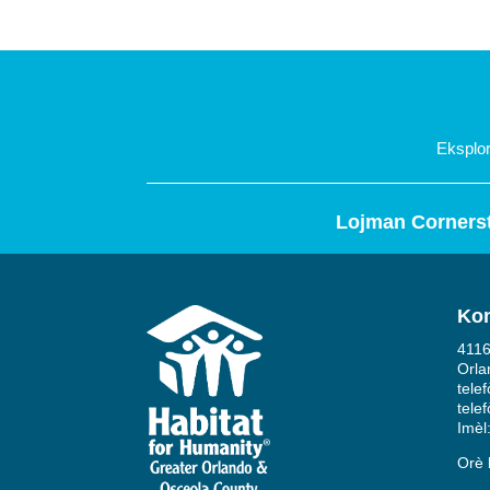
Eksplo
Lojman Corners
Ko
4116
Orla
tele
tele
Imèl
Orè 