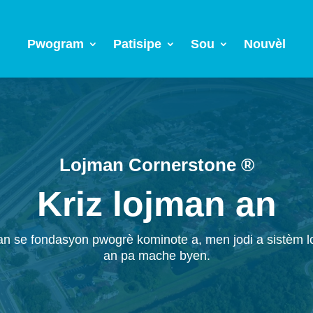
Pwogram
Patisipe
Sou
Nouvèl
Lojman Cornerstone
®
Kriz lojman an
n se fondasyon pwogrè kominote a, men jodi a sistèm 
an pa mache byen.