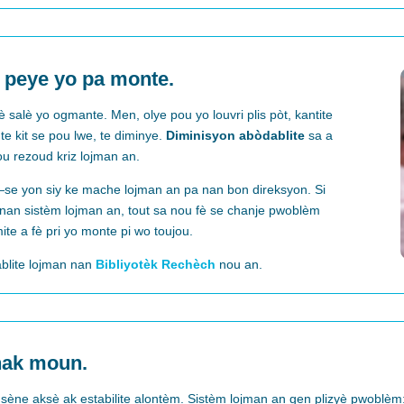
Arrow
Arro
keys
keys
to
to
increase
incre
 peye yo pa monte.
or
or
decrease
decr
 salè yo ogmante. Men, olye pou yo louvri plis pòt, kantite
volume.
volum
e kit se pou lwe, te diminye.
Diminisyon abòdablite
sa a
pou rezoud kriz lojman an.
—se yon siy ke mache lojman an pa nan bon direksyon. Si
nan sistèm lojman an, tout sa nou fè se chanje pwoblèm
te a fè pri yo monte pi wo toujou.
blite lojman nan
Bibliyotèk Rechèch
nou an.
chak moun.
sène aksè ak estabilite alontèm.
Sistèm lojman an gen
plizyè pwoblèm