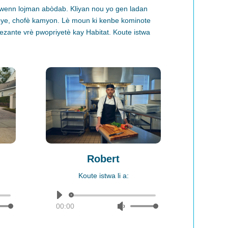
 jwenn lojman abòdab. Kliyan nou yo gen ladan
npye, chofè kamyon.
Lè
moun ki
kenbe
kominote
ezante vrè pwopriyetè kay Habitat. Koute istwa
Robert
Koute istwa li a:
Audio
00:00
Use
Player
own
Up/Down