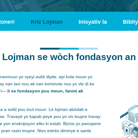
tone®
Kriz Lojman
Inisyativ la
Bibli
Lojman se wòch fondasyon an
granmoun yo vyeyi avèk diyite, epi kote moun yo
ay nan lavi nou ak nan kominote nou yo vle di ke
ri—
li se fondasyon
pou moun, fanmi ak
 sa a solid pou tout moun. Lè lojman abòdab e
se. Travayè yo kapab peye pou yo viv toupre travay
e yon enskripsyon elèv ki estab. Biznis yo pwospere
 pran rasin toupre. Nivo estrès diminye e sante