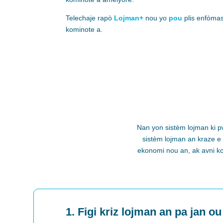
Telechaje
rapò
Lojman+
nou yo
pou
plis enfòmas
kominote a.
Nan yon sistèm lojman ki 
sistèm lojman an kraze
e
ekonomi nou an, ak avni kol
1. Figi kriz lojman an pa jan ou