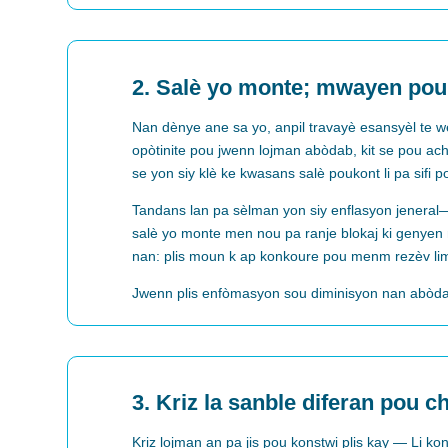
Arrow
keys
to
increase
2. Salè yo monte; mwayen pou
or
decrease
Nan dènye ane sa yo, anpil travayè esansyèl te wè
volume.
opòtinite pou jwenn lojman abòdab, kit se pou acht
se yon siy klè ke kwasans salè poukont li pa sifi 
Tandans lan pa sèlman yon siy enflasyon jeneral
salè yo monte men nou pa ranje blokaj ki genyen 
nan: plis moun k ap konkoure pou menm rezèv limi
Jwenn plis enfòmasyon sou diminisyon nan abòda
3. Kriz la sanble diferan pou 
Kriz
lojman
an pa
jis pou
konstwi
plis
kay
—
Li
kon