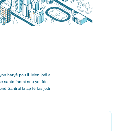
on baryè pou li.
Men
jodi a
e sante fanmi nou yo, fòs
id Santral la ap fè fas jodi