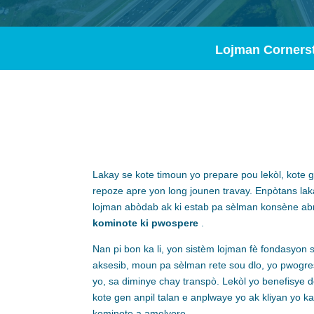
Lojman Corners
Lakay se kote timoun yo prepare pou lekòl, kote 
repoze apre yon long jounen travay. Enpòtans lak
lojman abòdab ak ki estab pa sèlman konsène ab
kominote ki pwospere
.
Nan pi bon ka li, yon sistèm lojman fè fondasyon
aksesib, moun pa sèlman rete sou dlo, yo pwogre
yo, sa diminye chay transpò. Lekòl yo benefisye d
kote gen anpil talan e anplwaye yo ak kliyan yo ka
kominote a amelyore.