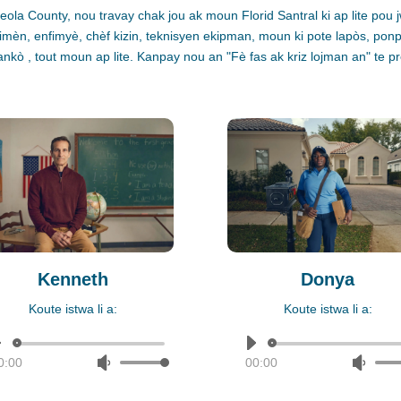
ola County, nou travay chak jou ak moun Florid Santral ki ap lite pou
imèn, enfimyè, chèf kizin, teknisyen ekipman, moun ki pote lapòs, po
ankò
, tout moun ap lite.
Kanpay nou an "Fè fas ak kriz lojman an" te pr
Kenneth
Donya
Koute istwa li a:
Koute istwa li a:
Audio
Audio
0:00
Use
00:00
Use
Player
Player
Up/Down
Up/D