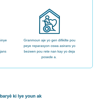
minye
Granmoun aje yo
gen difikilte pou
peye reparasyon oswa asirans yo
jans
bezwen pou rete nan kay yo deja
posede a.
baryè ki lye youn ak