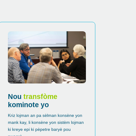
Nou
transfòme
kominote yo
Kriz lojman an pa sèlman konsène yon
mank kay, li konsène yon sistèm lojman
ki kreye epi ki pèpetre baryè pou