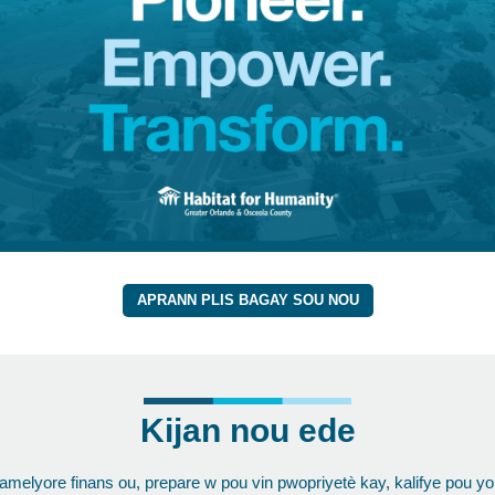
APRANN PLIS BAGAY SOU NOU
Kijan nou ede
elyore finans ou, prepare w pou vin pwopriyetè kay, kalifye pou yo