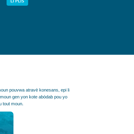
LI PLIS
moun pouvwa atravè konesans, epi li
ut moun gen yon kote abòdab pou yo
ou tout moun.