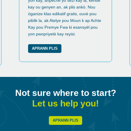
yon kay, anpeche yo sezi kay la, kenbe
kay ou genyen an, ak plis ankò. Nou
òganize klas edikatif gratis, ouvè pou
piblik la, ak Atelye pou Moun k ap Achte
Kay pou Premye Fwa ki esansyèl pou
yon pwopriyetè kay reyisi.
APRANN PLIS
Not sure where to start?
Let us help you!
APRANN PLIS