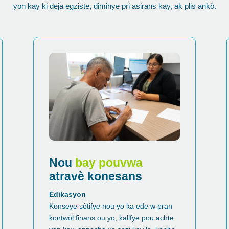
yon kay ki deja egziste, diminye pri asirans kay, ak plis ankò.
Nou
bay pouvwa
atravè konesans
Edikasyon
Konseye sètifye nou yo ka ede w pran
kontwòl finans ou yo, kalifye pou achte