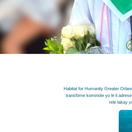
Habitat for Humanity Greater Orlan
transfòme kominote yo lè li adres
rele lakay y