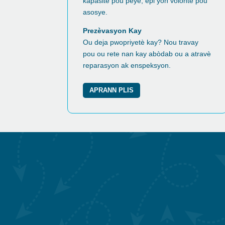
kapasite pou peye, epi yon volonte pou
asosye.
Prezèvasyon Kay
Ou deja pwopriyetè kay? Nou travay
pou ou rete nan kay abòdab ou a atravè
reparasyon ak enspeksyon.
APRANN PLIS