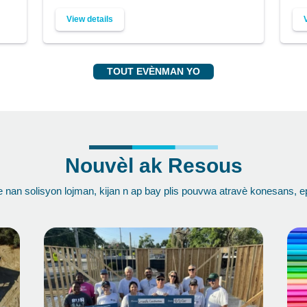
View details
TOUT EVÈNMAN YO
Nouvèl ak Resous
ove nan solisyon lojman, kijan n ap bay plis pouvwa atravè konesans, 