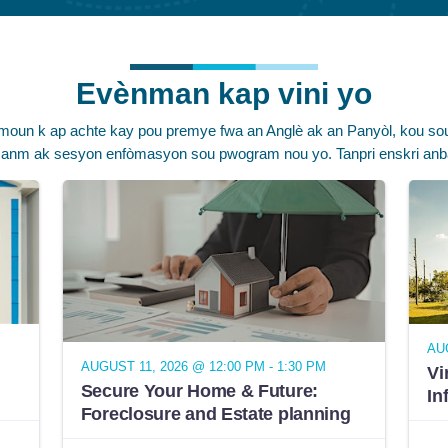
Evènman kap vini yo
 moun k ap achte kay pou premye fwa an Anglè ak an Panyòl, kou sou
anm ak sesyon enfòmasyon sou pwogram nou yo. Tanpri enskri anb
AUG
AUGUST 11, 2026 @ 12:00 PM - 1:30 PM
Vi
Secure Your Home & Future:
In
Foreclosure and Estate planning