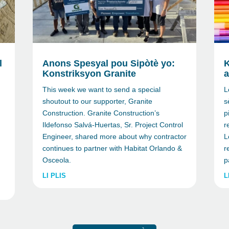
l
Anons Spesyal pou Sipòtè yo:
K
Konstriksyon Granite
a
This week we want to send a special
L
shoutout to our supporter, Granite
s
Construction. Granite Construction’s
p
Ildefonso Salvá-Huertas, Sr. Project Control
r
Engineer, shared more about why contractor
L
continues to partner with Habitat Orlando &
r
Osceola.
p
LI PLIS
L