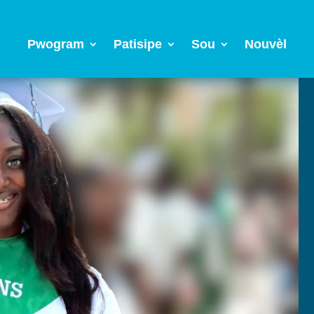
Pwogram
Patisipe
Sou
Nouvèl