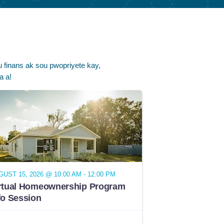
 finans ak sou pwopriyete kay,
a a!
UST 15, 2026 @ 10:00 AM - 12:00 PM
rtual Homeownership Program
fo Session