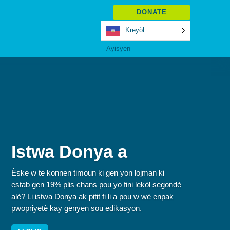
DONATE
Kreyòl
Ayisyen
Istwa Donya a
Èske w te konnen timoun ki gen yon lojman ki
estab gen 19% plis chans pou yo fini lekòl segondè
alè? Li istwa Donya ak pitit fi li a pou w wè enpak
pwopriyetè kay genyen sou edikasyon.