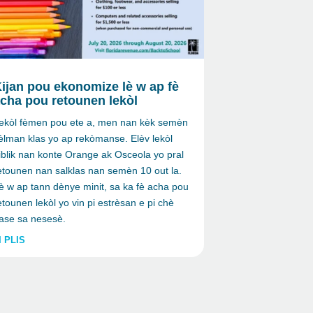
ijan pou ekonomize lè w ap fè
cha pou retounen lekòl
ekòl fèmen pou ete a, men nan kèk semèn
èlman klas yo ap rekòmanse. Elèv lekòl
iblik nan konte Orange ak Osceola yo pral
etounen nan salklas nan semèn 10 out la.
è w ap tann dènye minit, sa ka fè acha pou
etounen lekòl yo vin pi estrèsan e pi chè
ase sa nesesè.
I PLIS