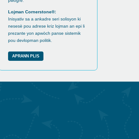
pwogrè.
Lojman Cornerstone®:
Inisyativ sa a ankadre seri solisyon ki
nesesè pou adrese kriz lojman an epi li
prezante yon apwòch panse sistemik
pou devlopman politik.
APRANN PLIS