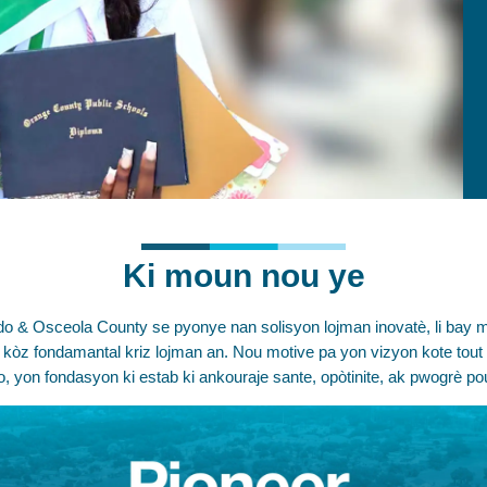
Ki moun nou ye
do & Osceola County se pyonye nan solisyon lojman inovatè, li bay 
e kòz fondamantal kriz lojman an. Nou motive pa yon vizyon kote to
o, yon fondasyon ki estab ki ankouraje sante, opòtinite, ak pwogrè p