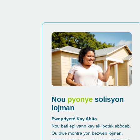
Nou
pyonye
solisyon
lojman
Pwopriyetè Kay Abita
Nou bati epi vann kay ak ipotèk abòdab.
Ou dwe montre yon bezwen lojman,