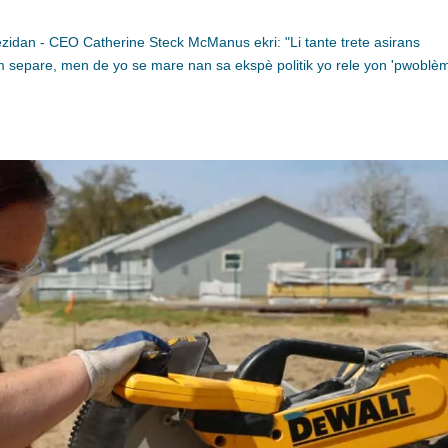
zidan - CEO Catherine Steck McManus ekri: "Li tante trete asirans
separe, men de yo se mare nan sa ekspè politik yo rele yon 'pwoblè