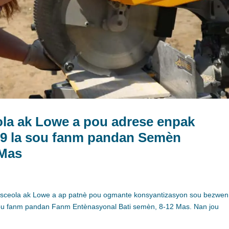
ola ak Lowe a pou adrese enpak
19 la sou fanm pandan Semèn
 Mas
 Osceola ak Lowe a ap patnè pou ogmante konsyantizasyon sou bezwen
ou fanm pandan Fanm Entènasyonal Bati semèn, 8-12 Mas. Nan jou