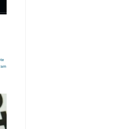
ete
gram