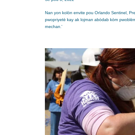
Nan yon kolòn envite pou Orlando Sentinel, Pre
pwopriyetè kay ak lojman abòdab kòm pwoblèm 
mechan.'