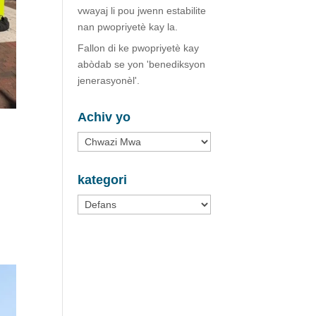
vwayaj li pou jwenn estabilite
nan pwopriyetè kay la.
Fallon di ke pwopriyetè kay
abòdab se yon 'benediksyon
jenerasyonèl'.
Achiv yo
Achiv
yo
kategori
kategori