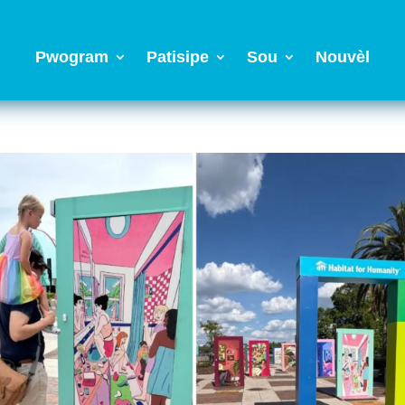
Pwogram
Patisipe
Sou
Nouvèl