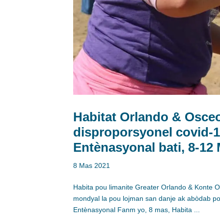
Habitat Orlando & Osce
disproporsyonel covid-
Entènasyonal bati, 8-12
8 Mas 2021
Habita pou limanite Greater Orlando & Konte
mondyal la pou lojman san danje ak abòdab p
Entènasyonal Fanm yo, 8 mas, Habita ...