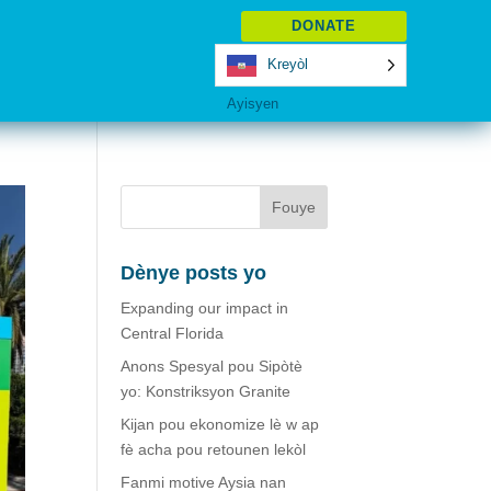
DONATE
Kreyòl
Ayisyen
Dènye posts yo
Expanding our impact in
Central Florida
Anons Spesyal pou Sipòtè
yo: Konstriksyon Granite
Kijan pou ekonomize lè w ap
fè acha pou retounen lekòl
Fanmi motive Aysia nan