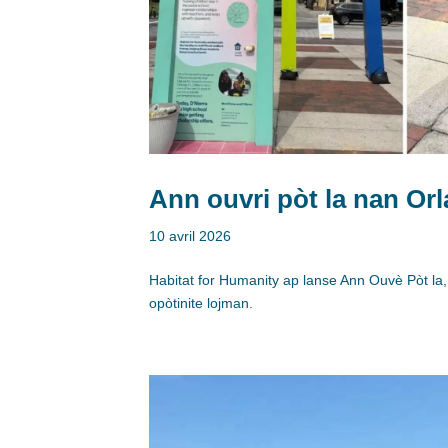
Ann ouvri pòt la nan Or
10 avril 2026
Habitat for Humanity ap lanse Ann Ouvè Pòt l
opòtinite lojman.