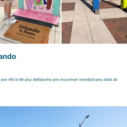
lando
a, yon efò ki fèt pou deklanche yon mouvman mondyal pou aksè ak