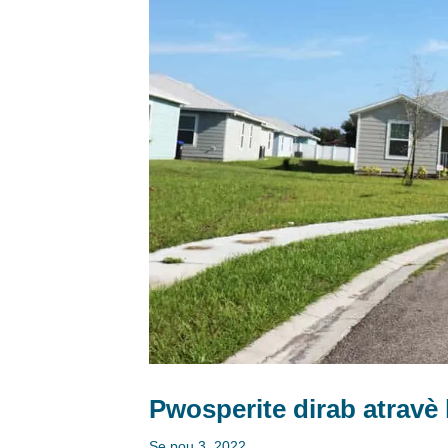
Pwosperite dirab atravè
Se pou 3, 2022