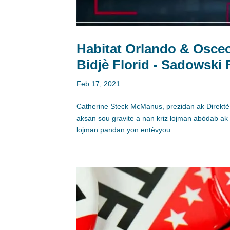
Habitat Orlando & Osceo
Bidjè Florid - Sadowsk
Feb 17, 2021
Catherine Steck McManus, prezidan ak Direktè
aksan sou gravite a nan kriz lojman abòdab a
lojman pandan yon entèvyou ...