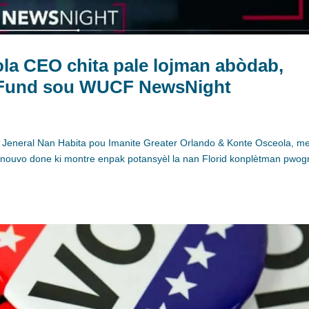
la CEO chita pale lojman abòdab,
i Fund sou WUCF NewsNight
 Jeneral Nan Habita pou Imanite Greater Orlando & Konte Osceola, m
k nouvo done ki montre enpak potansyèl la nan Florid konplètman pwo