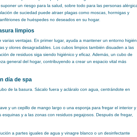
suponer un riesgo para la salud, sobre todo para las personas alérgic
ulación de suciedad puede atraer plagas como moscas, hormigas y
 anfitriones de huéspedes no deseados en su hogar.
asura limpios
 varias ventajas. En primer lugar, ayuda a mantener un entorno higién
rias y olores desagradables. Los cubos limpios también disuaden a las
ción de residuos siga siendo higiénico y eficaz. Además, un cubo de
eza general del hogar, contribuyendo a crear un espacio vital más
n día de spa
ubo de la basura. Sácalo fuera y acláralo con agua, centrándote en
ave y un cepillo de mango largo o una esponja para fregar el interior y 
las esquinas y a las zonas con residuos pegajosos. Después de fregar,
olución a partes iguales de agua y vinagre blanco o un desinfectante