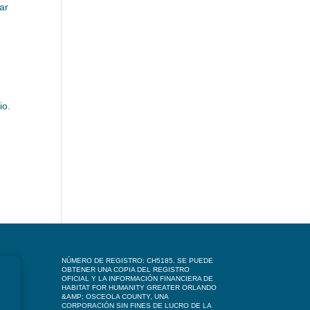
ar
io.
NÚMERO DE REGISTRO: CH5185. SE PUEDE
OBTENER UNA COPIA DEL REGISTRO
OFICIAL Y LA INFORMACIÓN FINANCIERA DE
HABITAT FOR HUMANITY GREATER ORLANDO
&AMP; OSCEOLA COUNTY, UNA
CORPORACIÓN SIN FINES DE LUCRO DE LA