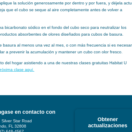
Aplique la solución generosamente por dentro y por fuera, y déjela actu
eja que el cubo se seque al aire completamente antes de volver a
a bicarbonato sódico en el fondo del cubo seco para neutralizar los
ar productos absorbentes de olores diseñados para cubos de basura.
e basura al menos una vez al mes, o con más frecuencia si es necesar
r a prevenir la acumulación y mantener un cubo con olor fresco.
del hogar asistiendo a una de nuestras clases gratuitas Habitat U
róxima clase aquí.
gase en contacto con
Obtener
 Silver Star Road
actualizaciones
ndo, FL 32808
407) 648-4567