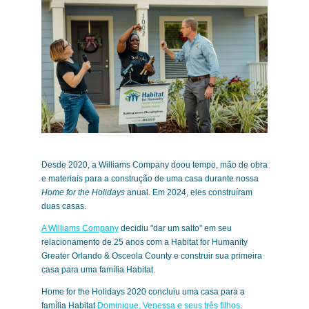
Desde 2020, a Williams Company doou tempo, mão de obra
e materiais para a construção de uma casa durante nossa
Home for the Holidays
anual. Em 2024, eles construíram
duas casas.
A Williams Company
decidiu "dar um salto" em seu
relacionamento de 25 anos com a Habitat for Humanity
Greater Orlando & Osceola County e construir sua primeira
casa para uma família Habitat.
Home for the Holidays 2020 concluiu uma casa para a
família Habitat
Dominique, Venessa e seus três filhos
.