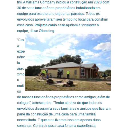
fim. A Williams Company iniciou a construção em 2020 com
30 de seus funcionários-proprietários trabalhando em
equipe para estruturar e erguer as paredes. Todos os
envolvidos aproveitaram seu tempo no local para construir
essa casa. Projetos como esse ajudam a fortalecer a
equipe,
disse Olberding.
"Ess
a
expe
riênc
ia
apro
ximo
u
muit
os
de nossos funcionários-proprietários como amigos, além de
colegas", acrescentou. "Tenho certeza de que todos os
envolvidos disseram a seus familiares e amigos que fizeram
parte da construção de uma casa para uma família
necessitada. E que eles fizeram isso em apenas duas
semanas. Construir essa casa foi uma experiência