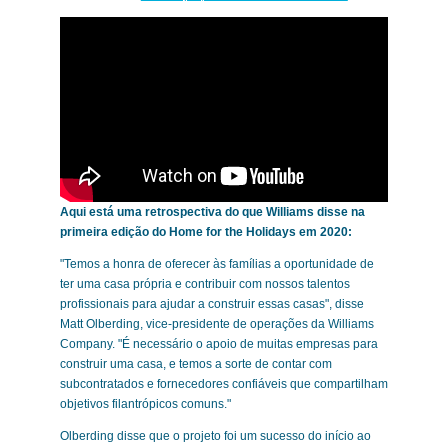
Aqui está uma retrospectiva do que Williams disse na
primeira edição do Home for the Holidays em 2020:
"Temos a honra de oferecer às famílias a oportunidade de
ter uma casa própria e contribuir com nossos talentos
profissionais para ajudar a construir essas casas", disse
Matt Olberding, vice-presidente de operações da Williams
Company. "É necessário o apoio de muitas empresas para
construir uma casa, e temos a sorte de contar com
subcontratados e fornecedores confiáveis que compartilham
objetivos filantrópicos comuns."
Olberding disse que o projeto foi um sucesso do início ao