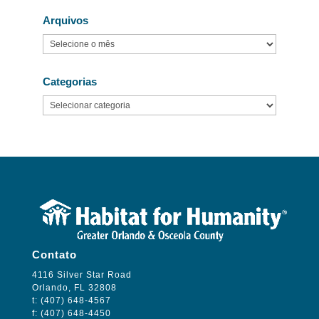
Arquivos
Arquivos
Categorias
Categorias
Contato
4116 Silver Star Road
Orlando, FL 32808
t: (407) 648-4567
f: (407) 648-4450