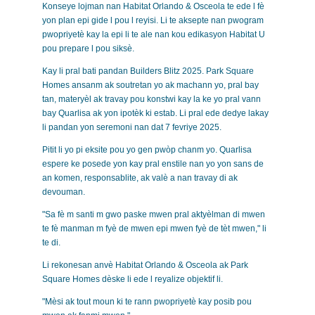
Konseye lojman nan Habitat Orlando & Osceola te ede l fè
yon plan epi gide l pou l reyisi. Li te aksepte nan pwogram
pwopriyetè kay la epi li te ale nan kou edikasyon Habitat U
pou prepare l pou siksè.
Kay li pral bati pandan Builders Blitz 2025. Park Square
Homes ansanm ak soutretan yo ak machann yo, pral bay
tan, materyèl ak travay pou konstwi kay la ke yo pral vann
bay Quarlisa ak yon ipotèk ki estab. Li pral ede dedye lakay
li pandan yon seremoni nan dat 7 fevriye 2025.
Pitit li yo pi eksite pou yo gen pwòp chanm yo. Quarlisa
espere ke posede yon kay pral enstile nan yo yon sans de
an komen, responsablite, ak valè a nan travay di ak
devouman.
"Sa fè m santi m gwo paske mwen pral aktyèlman di mwen
te fè manman m fyè de mwen epi mwen fyè de tèt mwen," li
te di.
Li rekonesan anvè Habitat Orlando & Osceola ak Park
Square Homes dèske li ede l reyalize objektif li.
"Mèsi ak tout moun ki te rann pwopriyetè kay posib pou