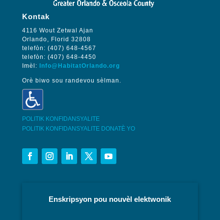
Kontak
4116 Wout Zetwal Ajan
Orlando, Florid 32808
telefòn: (407) 648-4567
telefòn: (407) 648-4450
Imèl:
Info@HabitatOrlando.org
Orè biwo sou randevou sèlman.
POLITIK KONFIDANSYALITE
POLITIK KONFIDANSYALITE DONATÈ YO
Enskripsyon pou nouvèl elektwonik