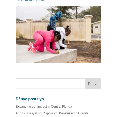
mwen ak fanmi mwen."
Dènye posts yo
Expanding our impact in Central Florida
Anons Spesyal pou Sipòtè yo: Konstriksyon Granite