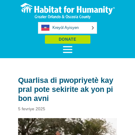
Kreyòl Ayisyen
DONATE
Quarlisa di pwopriyetè kay
pral pote sekirite ak yon pi
bon avni
5 fevriye 2025