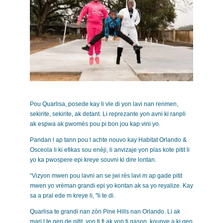
Pou Quarlisa, posede kay li vle di yon lavi nan renmen,
sekirite, sekirite, ak detant. Li reprezante yon avni ki ranpli
ak espwa ak pwomès pou pi bon jou kap vini yo.
Pandan l ap tann pou l achte nouvo kay Habitat Orlando &
Osceola li ki efikas sou enèji, li anvizaje yon plas kote pitit li
yo ka pwospere epi kreye souvni ki dire lontan.
“Vizyon mwen pou lavni an se jwi rès lavi m ap gade pitit
mwen yo vrèman grandi epi yo kontan ak sa yo reyalize. Kay
sa a pral ede m kreye li, "li te di.
Quarlisa te grandi nan zòn Pine Hills nan Orlando. Li ak
mari l te gen de pitit, yon ti fi ak yon ti gason, kounye a ki gen