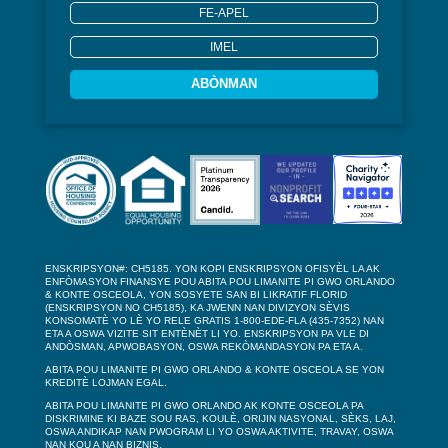
ABÒNMAN
ENSKRIPSYON#: CH5185. YON KOPI ENSKRIPSYON OFISYÈL LA AK
ENFÒMASYON FINANSYE POU ABITA POU LIMANITE PI GWO ORLANDO
& KONTE OSCEOLA, YON SOSYETE SAN BI LIKRATIF FLORID
(ENSKRIPSYON NO CH5185), KA JWENN NAN DIVIZYON SÈVIS
KONSOMATÈ YO LÈ YO RELE GRATIS 1-800-EDE-FLA (435-7352) NAN
ETA A OSWA VIZITE SIT ENTÈNÈT LI YO. ENSKRIPSYON PA VLE DI
ANDÒSMAN, APWOBASYON, OSWA REKÒMANDASYON PA ETA A.
ABITA POU LIMANITE PI GWO ORLANDO & KONTE OSCEOLA SE YON
KREDITÈ LOJMAN EGAL.
ABITA POU LIMANITE PI GWO ORLANDO AK KONTE OSCEOLA PA
DISKRIMINE KI BAZE SOU RAS, KOULÈ, ORIJIN NASYONAL, SÈKS, LAJ,
OSWA ANDIKAP NAN PWOGRAM LI YO OSWA AKTIVITE, TRAVAY, OSWA
NAN KOU A NAN BIZNIS.