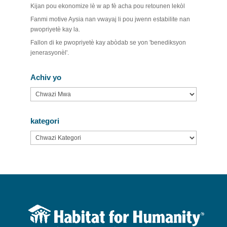
Kijan pou ekonomize lè w ap fè acha pou retounen lekòl
Fanmi motive Aysia nan vwayaj li pou jwenn estabilite nan
pwopriyetè kay la.
Fallon di ke pwopriyetè kay abòdab se yon 'benediksyon
jenerasyonèl'.
Achiv yo
Achiv
yo
kategori
kategori