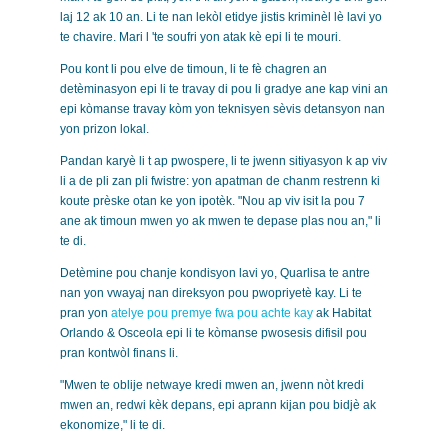
laj 12 ak 10 an. Li te nan lekòl etidye jistis kriminèl lè lavi yo
te chavire. Mari l 'te soufri yon atak kè epi li te mouri.
Pou kont li pou elve de timoun, li te fè chagren an
detèminasyon epi li te travay di pou li gradye ane kap vini an
epi kòmanse travay kòm yon teknisyen sèvis detansyon nan
yon prizon lokal.
Pandan karyè li t ap pwospere, li te jwenn sitiyasyon k ap viv
li a de pli zan pli fwistre: yon apatman de chanm restrenn ki
koute prèske otan ke yon ipotèk. "Nou ap viv isit la pou 7
ane ak timoun mwen yo ak mwen te depase plas nou an," li
te di.
Detèmine pou chanje kondisyon lavi yo, Quarlisa te antre
nan yon vwayaj nan direksyon pou pwopriyetè kay. Li te
pran yon
atelye pou premye fwa pou achte kay
ak Habitat
Orlando & Osceola epi li te kòmanse pwosesis difisil pou
pran kontwòl finans li.
"Mwen te oblije netwaye kredi mwen an, jwenn nòt kredi
mwen an, redwi kèk depans, epi aprann kijan pou bidjè ak
ekonomize," li te di.