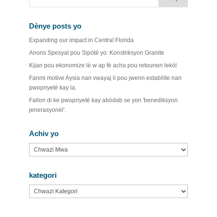
Dènye posts yo
Expanding our impact in Central Florida
Anons Spesyal pou Sipòtè yo: Konstriksyon Granite
Kijan pou ekonomize lè w ap fè acha pou retounen lekòl
Fanmi motive Aysia nan vwayaj li pou jwenn estabilite nan
pwopriyetè kay la.
Fallon di ke pwopriyetè kay abòdab se yon 'benediksyon
jenerasyonèl'.
Achiv yo
Achiv
yo
kategori
kategori