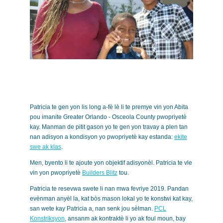
Patricia te gen yon lis long a-fè lè li te premye vin yon Abita
pou imanite Greater Orlando - Osceola County pwopriyetè
kay. Manman de pitit gason yo te gen yon travay a plen tan
nan adisyon a kondisyon yo pwopriyetè kay estanda:
ekite
swe ak klas
.
Men, byento li te ajoute yon objektif adisyonèl. Patricia te vle
vin yon pwopriyetè
Builders Blitz
tou.
Patricia te resevwa swete li nan mwa fevriye 2019. Pandan
evènman anyèl la, kat bòs mason lokal yo te konstwi kat kay,
san wete kay Patricia a, nan senk jou sèlman.
PCL
Konstriksyon
, ansanm ak kontraktè li yo ak foul moun, bay