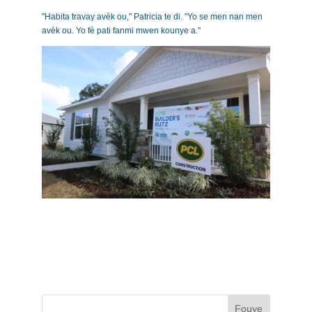
"Habita travay avèk ou," Patricia te di. "Yo se men nan men
avèk ou. Yo fè pati fanmi mwen kounye a."