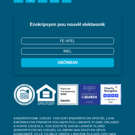
Enskripsyon pou nouvèl elektwonik
ABÒNMAN
ENSKRIPSYON#: CH5185. YON KOPI ENSKRIPSYON OFISYÈL LA AK
ENFÒMASYON FINANSYE POU ABITA POU LIMANITE PI GWO ORLANDO
& KONTE OSCEOLA, YON SOSYETE SAN BI LIKRATIF FLORID
(ENSKRIPSYON NO CH5185), KA JWENN NAN DIVIZYON SÈVIS
KONSOMATÈ YO LÈ YO RELE GRATIS 1-800-EDE-FLA (435-7352) NAN