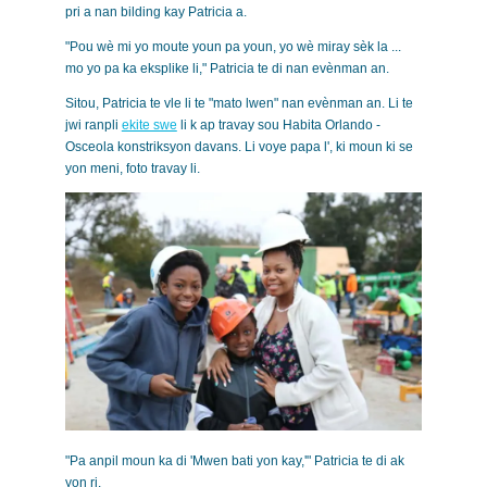
pri a nan bilding kay Patricia a.
"Pou wè mi yo moute youn pa youn, yo wè miray sèk la ...
mo yo pa ka eksplike li," Patricia te di nan evènman an.
Sitou, Patricia te vle li te "mato lwen" nan evènman an. Li te
jwi ranpli
ekite swe
li k ap travay sou Habita Orlando -
Osceola konstriksyon davans. Li voye papa l', ki moun ki se
yon meni, foto travay li.
"Pa anpil moun ka di 'Mwen bati yon kay,'" Patricia te di ak
yon ri.