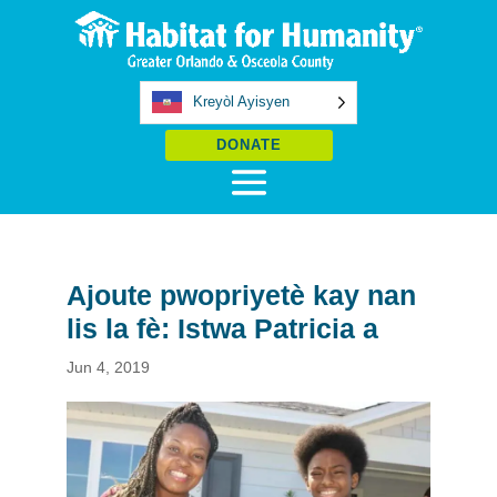
Kreyòl Ayisyen
DONATE
Ajoute pwopriyetè kay nan
lis la fè: Istwa Patricia a
Jun 4, 2019