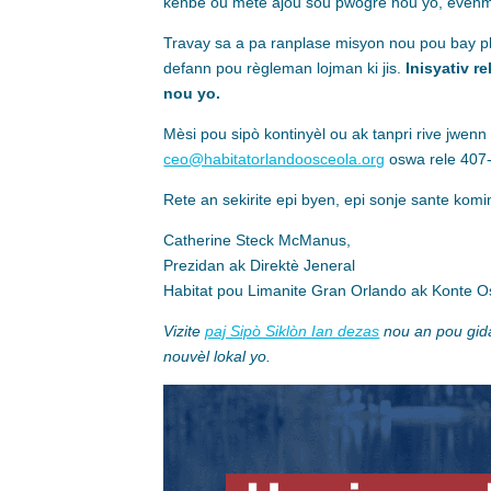
kenbe ou mete ajou sou pwogrè nou yo, evènman
Travay sa a pa ranplase misyon nou pou bay pl
defann pou règleman lojman ki jis.
Inisyativ r
nou yo.
Mèsi pou sipò kontinyèl ou ak tanpri rive jwe
ceo@habitatorlandoosceola.org
oswa rele 407
Rete an sekirite epi byen, epi sonje sante kom
Catherine Steck McManus,
Prezidan ak Direktè Jeneral
Habitat pou Limanite Gran Orlando ak Konte O
Vizite
paj Sipò Siklòn Ian dezas
nou an pou gid
nouvèl lokal yo.