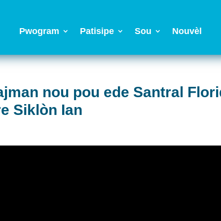
Pwogram
Patisipe
Sou
Nouvèl
jman nou pou ede Santral Flori
e Siklòn Ian