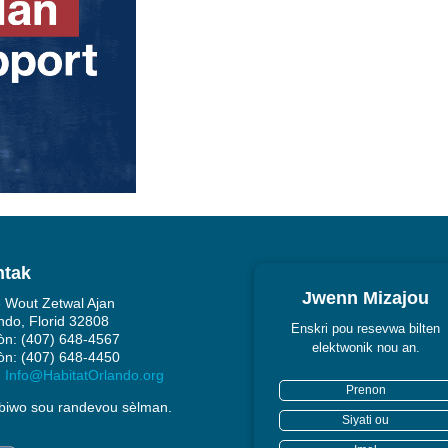
ntak
Jwenn Mizajou
 Wout Zetwal Ajan
ndo, Florid 32808
Enskri pou resevwa bilten
fòn: (407) 648-4567
elektwonik nou an.
fòn: (407) 648-4450
:
Info@HabitatOrlando.org
biwo sou randevou sèlman.