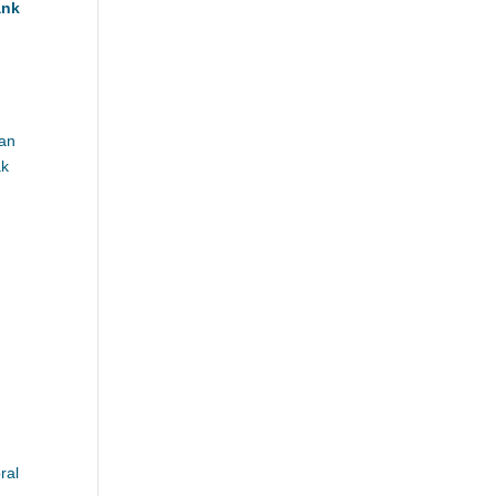
ank
nan
ak
ral