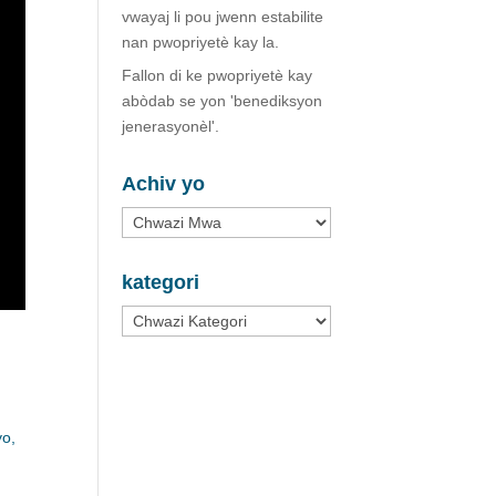
vwayaj li pou jwenn estabilite
nan pwopriyetè kay la.
Fallon di ke pwopriyetè kay
abòdab se yon 'benediksyon
jenerasyonèl'.
Achiv yo
Achiv
yo
kategori
kategori
yo,