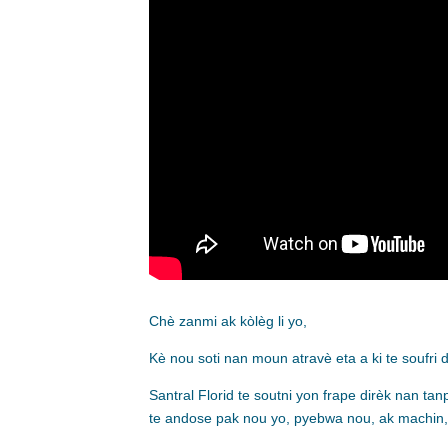
Chè zanmi ak kòlèg li yo,
Kè nou soti nan moun atravè eta a ki te soufri 
Santral Florid te soutni yon frape dirèk nan tan
te andose pak nou yo, pyebwa nou, ak machin,