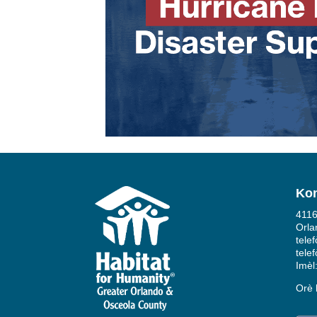
Ko
4116
Orla
tele
tele
Imèl
Orè 