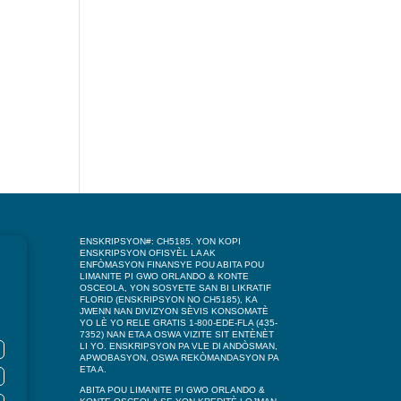
ENSKRIPSYON#: CH5185. YON KOPI
ENSKRIPSYON OFISYÈL LA AK
ENFÒMASYON FINANSYE POU ABITA POU
LIMANITE PI GWO ORLANDO & KONTE
OSCEOLA, YON SOSYETE SAN BI LIKRATIF
FLORID (ENSKRIPSYON NO CH5185), KA
JWENN NAN DIVIZYON SÈVIS KONSOMATÈ
YO LÈ YO RELE GRATIS 1-800-EDE-FLA (435-
7352) NAN ETA A OSWA VIZITE SIT ENTÈNÈT
LI YO. ENSKRIPSYON PA VLE DI ANDÒSMAN,
APWOBASYON, OSWA REKÒMANDASYON PA
ETA A.
ABITA POU LIMANITE PI GWO ORLANDO &