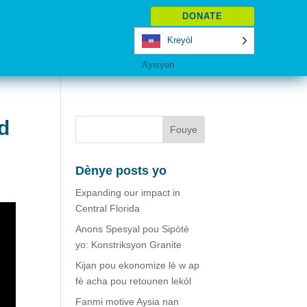
DONATE
Kreyòl
Ayisyen
d
Dènye posts yo
Expanding our impact in
Central Florida
Anons Spesyal pou Sipòtè
yo: Konstriksyon Granite
Kijan pou ekonomize lè w ap
fè acha pou retounen lekòl
Fanmi motive Aysia nan