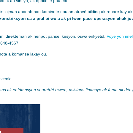
 k ap vini yo, ak opòtinite pou ede.
is lojman abòdab nan kominote nou an atravè bilding ak repare kay ak
ekonstriksyon sa a pral pi wo a ak pi lwen pase operasyon chak jo
nn m 'dirèkteman ak nenpòt panse, kesyon, oswa enkyetid.
Voye yon imèl
-648-4567.
inote a kòmanse lakay ou.
sceola
ans ak enfòmasyon sou
retrèt mwen, asistans finansye ak fema ak dèn