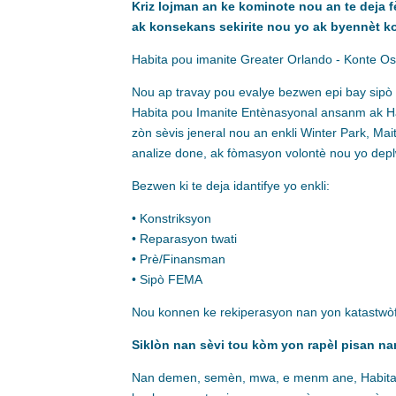
Kriz lojman an ke kominote nou an te deja fè
ak konsekans sekirite nou yo ak byennèt k
Habita pou imanite Greater Orlando - Konte Osc
Nou ap travay pou evalye bezwen epi bay sipò 
Habita pou Imanite Entènasyonal ansanm ak Habi
zòn sèvis jeneral nou an enkli Winter Park, Mait
analize done, ak fòmasyon volontè nou yo dep
Bezwen ki te deja idantifye yo enkli:
• Konstriksyon
• Reparasyon twati
• Prè/Finansman
• Sipò FEMA
Nou konnen ke rekiperasyon nan yon katastwòf
Siklòn nan sèvi tou kòm yon rapèl pisan nan
Nan demen, semèn, mwa, e menm ane, Habita O