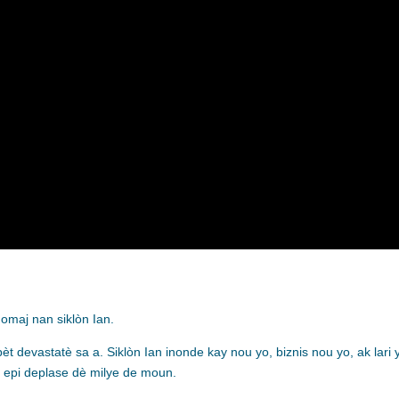
domaj nan siklòn Ian.
pèt devastatè sa a. Siklòn Ian inonde kay nou yo, biznis nou yo, ak lari 
 epi deplase dè milye de moun.