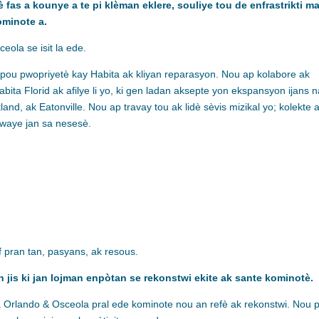
 fas a kounye a te pi klèman eklere, souliye tou de enfrastrikti m
ominote a.
eola se isit la ede.
pou pwopriyetè kay Habita ak kliyan reparasyon. Nou ap kolabore ak
ta Florid ak afilye li yo, ki gen ladan aksepte yon ekspansyon ijans 
land, ak Eatonville. Nou ap travay tou ak lidè sèvis mizikal yo; kolekte 
lwaye jan sa nesesè.
 pran tan, pasyans, ak resous.
 jis ki jan lojman enpòtan se rekonstwi ekite ak sante kominotè.
rlando & Osceola pral ede kominote nou an refè ak rekonstwi. Nou p