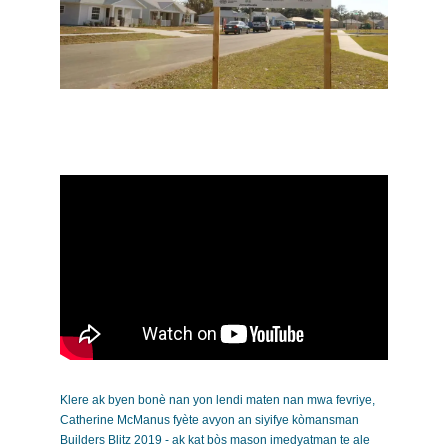
Klere ak byen bonè nan yon lendi maten nan mwa fevriye,
Catherine McManus fyète avyon an siyifye kòmansman
Builders Blitz 2019 - ak kat bòs mason imedyatman te ale