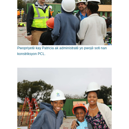
Pwopriyetè kay Patricia ak administratè yo pwojè soti nan
konstriksyon PCL.