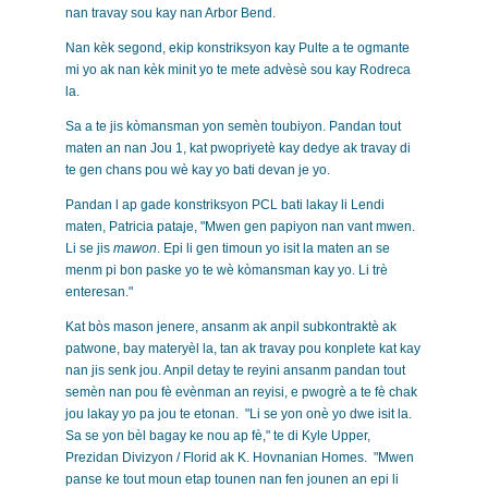
nan travay sou kay nan Arbor Bend.
Nan kèk segond, ekip konstriksyon kay Pulte a te ogmante
mi yo ak nan kèk minit yo te mete advèsè sou kay Rodreca
la.
Sa a te jis kòmansman yon semèn toubiyon. Pandan tout
maten an nan Jou 1, kat pwopriyetè kay dedye ak travay di
te gen chans pou wè kay yo bati devan je yo.
Pandan l ap gade konstriksyon PCL bati lakay li Lendi
maten, Patricia pataje, "Mwen gen papiyon nan vant mwen.
Li se jis
mawon
. Epi li gen timoun yo isit la maten an se
menm pi bon paske yo te wè kòmansman kay yo. Li trè
enteresan."
Kat bòs mason jenere, ansanm ak anpil subkontraktè ak
patwone, bay materyèl la, tan ak travay pou konplete kat kay
nan jis senk jou. Anpil detay te reyini ansanm pandan tout
semèn nan pou fè evènman an reyisi, e pwogrè a te fè chak
jou lakay yo pa jou te etonan. "Li se yon onè yo dwe isit la.
Sa se yon bèl bagay ke nou ap fè," te di Kyle Upper,
Prezidan Divizyon / Florid ak K. Hovnanian Homes. "Mwen
panse ke tout moun etap tounen nan fen jounen an epi li