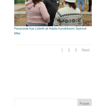
Pwopriyetè Kay Lizbeth ak Habita Konstriksyon Sipèvizè
Mike.
1
2
3
Next