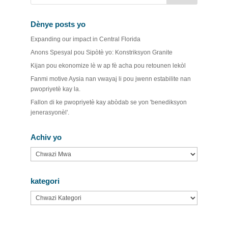
Dènye posts yo
Expanding our impact in Central Florida
Anons Spesyal pou Sipòtè yo: Konstriksyon Granite
Kijan pou ekonomize lè w ap fè acha pou retounen lekòl
Fanmi motive Aysia nan vwayaj li pou jwenn estabilite nan
pwopriyetè kay la.
Fallon di ke pwopriyetè kay abòdab se yon 'benediksyon
jenerasyonèl'.
Achiv yo
Achiv
yo
kategori
kategori