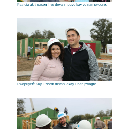
Patricia ak ti gason li yo devan nouvo kay yo nan pwogrè.
Pwopriyetè Kay Lizbeth devan lakay li nan pwogrè.