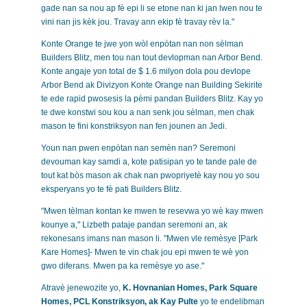
gade nan sa nou ap fè epi li se etone nan ki jan lwen nou te
vini nan jis kèk jou. Travay ann ekip fè travay rèv la."
Konte Orange te jwe yon wòl enpòtan nan non sèlman
Builders Blitz, men tou nan tout devlopman nan Arbor Bend.
Konte angaje yon total de $ 1.6 milyon dola pou devlope
Arbor Bend ak Divizyon Konte Orange nan Building Sekirite
te ede rapid pwosesis la pèmi pandan Builders Blitz. Kay yo
te dwe konstwi sou kou a nan senk jou sèlman, men chak
mason te fini konstriksyon nan fen jounen an Jedi.
Youn nan pwen enpòtan nan semèn nan? Seremoni
devouman kay samdi a, kote patisipan yo te tande pale de
tout kat bòs mason ak chak nan pwopriyetè kay nou yo sou
eksperyans yo te fè pati Builders Blitz.
"Mwen tèlman kontan ke mwen te resevwa yo wè kay mwen
kounye a," Lizbeth pataje pandan seremoni an, ak
rekonesans imans nan mason li. "Mwen vle remèsye [Park
Kare Homes]- Mwen te vin chak jou epi mwen te wè yon
gwo diferans. Mwen pa ka remèsye yo ase."
Atravè jenewozite yo,
K. Hovnanian Homes, Park Square
Homes, PCL Konstriksyon, ak Kay Pulte
yo te endelibman