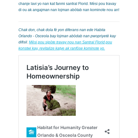
chanje lavi yo nan kat fanmi santral Florid. Mèsi pou travay
di ou ak angajman nan lojman abòtab nan kominote nou an!
Chak don, chak dola fè yon diferans nan ede Habita
Orlando - Osceola bay lojman abòdab nan pwopriyetè kay
difisil.
Mèsi pou sipòte travay nou nan Santral Florid pou
konstwi kay, revitalize katye ak ranfòse kominote yo.