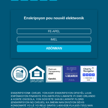
Enskripsyon pou nouvèl elektwonik
ABÒNMAN
ENSKRIPSYON#: CH5185. YON KOPI ENSKRIPSYON OFISYÈL LA AK
ENFÒMASYON FINANSYE POU ABITA POU LIMANITE PI GWO ORLANDO
& KONTE OSCEOLA, YON SOSYETE SAN BI LIKRATIF FLORID
(ENSKRIPSYON NO CH5185), KA JWENN NAN DIVIZYON SÈVIS
KONSOMATÈ YO LÈ YO RELE GRATIS 1-800-EDE-FLA (435-7352) NAN