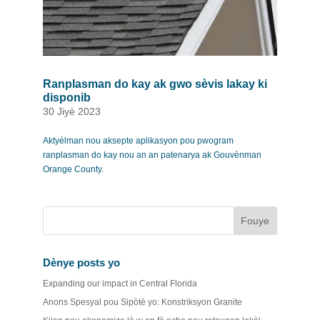
Ranplasman do kay ak gwo sèvis lakay ki
disponib
30 Jiyè 2023
Aktyèlman nou aksepte aplikasyon pou pwogram
ranplasman do kay nou an an patenarya ak Gouvènman
Orange County.
Dènye posts yo
Expanding our impact in Central Florida
Anons Spesyal pou Sipòtè yo: Konstriksyon Granite