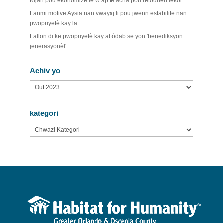
Kijan pou ekonomize lè w ap fè acha pou retounen lekòl
Fanmi motive Aysia nan vwayaj li pou jwenn estabilite nan
pwopriyetè kay la.
Fallon di ke pwopriyetè kay abòdab se yon 'benediksyon
jenerasyonèl'.
Achiv yo
Achiv
yo
kategori
kategori