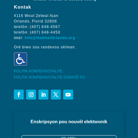
Kontak
4116 Wout Zetwal Ajan
Orlando, Florid 32808
telefòn: (407) 648-4567
telefòn: (407) 648-4450
Imèl:
Info@HabitatOrlando.org
Orè biwo sou randevou sèlman.
POLITIK KONFIDANSYALITE
POLITIK KONFIDANSYALITE DONATÈ YO
Enskripsyon pou nouvèl elektwonik