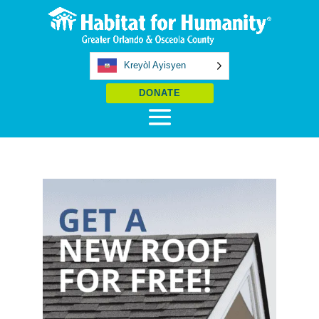
Kreyòl Ayisyen
DONATE