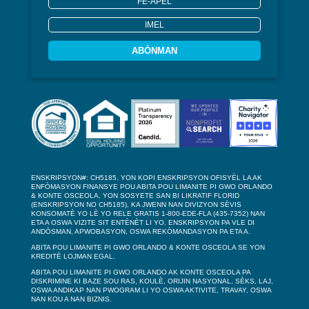
ABÒNMAN
ENSKRIPSYON#: CH5185. YON KOPI ENSKRIPSYON OFISYÈL LA AK
ENFÒMASYON FINANSYE POU ABITA POU LIMANITE PI GWO ORLANDO
& KONTE OSCEOLA, YON SOSYETE SAN BI LIKRATIF FLORID
(ENSKRIPSYON NO CH5185), KA JWENN NAN DIVIZYON SÈVIS
KONSOMATÈ YO LÈ YO RELE GRATIS 1-800-EDE-FLA (435-7352) NAN
ETA A OSWA VIZITE SIT ENTÈNÈT LI YO. ENSKRIPSYON PA VLE DI
ANDÒSMAN, APWOBASYON, OSWA REKÒMANDASYON PA ETA A.
ABITA POU LIMANITE PI GWO ORLANDO & KONTE OSCEOLA SE YON
KREDITÈ LOJMAN EGAL.
ABITA POU LIMANITE PI GWO ORLANDO AK KONTE OSCEOLA PA
DISKRIMINE KI BAZE SOU RAS, KOULÈ, ORIJIN NASYONAL, SÈKS, LAJ,
OSWA ANDIKAP NAN PWOGRAM LI YO OSWA AKTIVITE, TRAVAY, OSWA
NAN KOU A NAN BIZNIS.